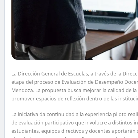
La Dirección General de Escuelas, a través de la Dire
etapa del proceso de Evaluación de Desempeño Docent
Mendoza. La propuesta busca mejorar la calidad de la 
promover espacios de reflexión dentro de las instituc
La iniciativa da continuidad a la experiencia piloto re
de evaluación participativo que involucre a distintos 
estudiantes, equipos directivos y docentes aportarán 