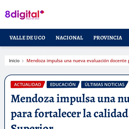
Saltar
al
contenido
VALLE DE UCO
NACIONAL
PROVINCIA
Inicio
Mendoza impulsa una nueva evaluación docente par
ACTUALIDAD
EDUCACIÓN
ÚLTIMAS NOTICIAS
Mendoza impulsa una nu
para fortalecer la calidad
Superior