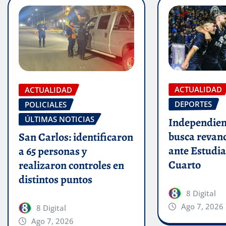
ACTUALIDAD
ACTUALIDAD
DEPORTES
POLICIALES
ÚLTIMAS NOTICIAS
Independien
busca revan
San Carlos: identificaron
ante Estudia
a 65 personas y
Cuarto
realizaron controles en
distintos puntos
8 Digital
Ago 7, 2026
8 Digital
Ago 7, 2026