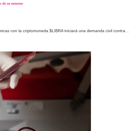
s de su entorno
micas con la criptomoneda $LIBRA iniciará una demanda civil contra…