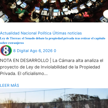
Actualidad
Nacional
Política
Últimas noticias
Ley de Tierras: el Senado debate la propiedad privada tras retirar el capítulo
sobre extranjeros
8 Digital
Ago 6, 2026
0
NOTA EN DESARROLLO | La Cámara alta analiza el
proyecto de Ley de Inviolabilidad de la Propiedad
Privada. El oficialismo…
LEER MÁS