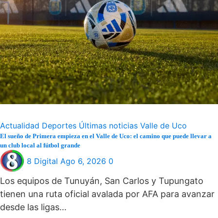
Actualidad
Deportes
Últimas noticias
Valle de Uco
El sueño de Primera empieza en el Valle de Uco: el camino que puede llevar a
un club local al fútbol grande
8 Digital
Ago 6, 2026
0
Los equipos de Tunuyán, San Carlos y Tupungato
tienen una ruta oficial avalada por AFA para avanzar
desde las ligas…