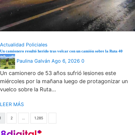
Actualidad
Policiales
Un camionero resultó herido tras volcar con un camión sobre la Ruta 40
Paulina Galván
Ago 6, 2026
0
Un camionero de 53 años sufrió lesiones este
miércoles por la mañana luego de protagonizar un
vuelco sobre la Ruta…
LEER MÁS
aginación
1
2
…
1.285
e