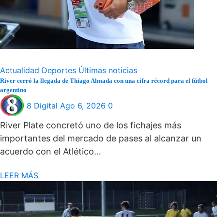
Actualidad
Deportes
Últimas noticias
River cerró la llegada de Thiago Almada con una cifra récord para el fútbol
argentino
8 Digital
Ago 6, 2026
0
River Plate concretó uno de los fichajes más
importantes del mercado de pases al alcanzar un
acuerdo con el Atlético…
LEER MÁS