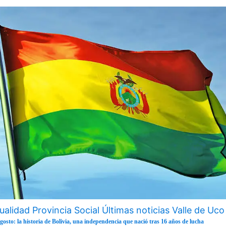
ualidad
Provincia
Social
Últimas noticias
Valle de Uco
agosto: la historia de Bolivia, una independencia que nació tras 16 años de lucha