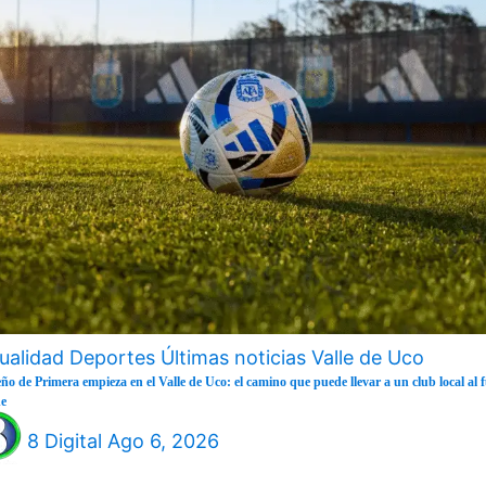
ualidad
Deportes
Últimas noticias
Valle de Uco
eño de Primera empieza en el Valle de Uco: el camino que puede llevar a un club local al 
e
8 Digital
Ago 6, 2026