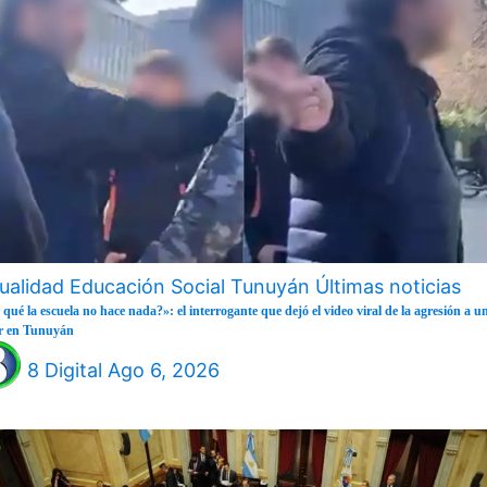
ualidad
Educación
Social
Tunuyán
Últimas noticias
qué la escuela no hace nada?»: el interrogante que dejó el video viral de la agresión a u
r en Tunuyán
8 Digital
Ago 6, 2026