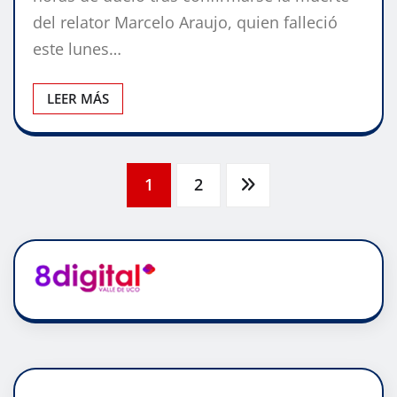
del relator Marcelo Araujo, quien falleció
este lunes…
LEER MÁS
Paginación
1
2
de
entradas