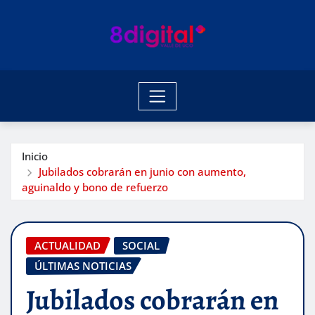
Saltar
al
contenido
Inicio
Jubilados cobrarán en junio con aumento,
aguinaldo y bono de refuerzo
ACTUALIDAD
SOCIAL
ÚLTIMAS NOTICIAS
Jubilados cobrarán en