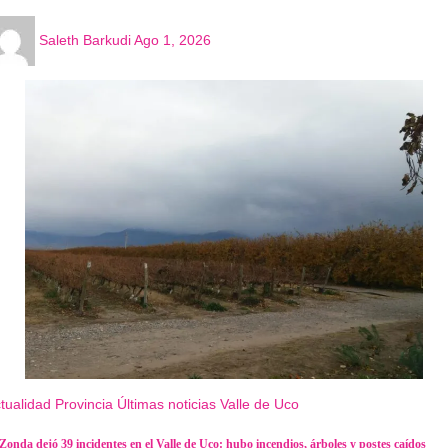
Saleth Barkudi
Ago 1, 2026
tualidad
Provincia
Últimas noticias
Valle de Uco
 Zonda dejó 39 incidentes en el Valle de Uco: hubo incendios, árboles y postes caídos