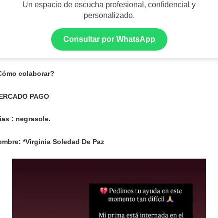
Un espacio de escucha profesional, confidencial y
personalizado.
Consultar por WhatsApp
Cómo colaborar?
ERCADO PAGO
ias : negrasole.
mbre: *Virginia Soledad De Paz