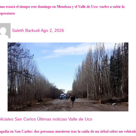
mo estará el tiempo este domingo en Mendoza y el Valle de Uco: vuelve a subir la
mperatura
Saleth Barkudi
Ago 2, 2026
liciales
San Carlos
Últimas noticias
Valle de Uco
agedia en San Carlos: dos personas murieron tras la caída de un árbol sobre un vehícul