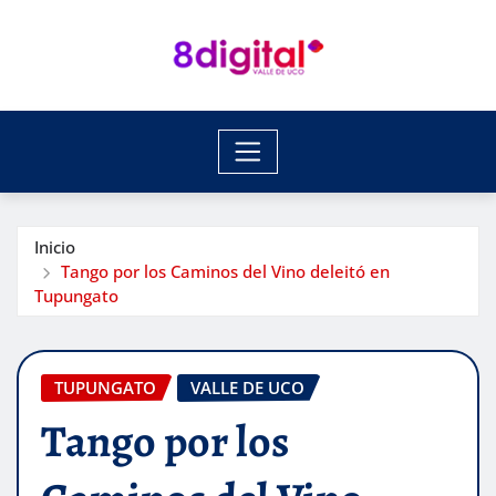
Saltar
al
contenido
Inicio
Tango por los Caminos del Vino deleitó en
Tupungato
TUPUNGATO
VALLE DE UCO
Tango por los