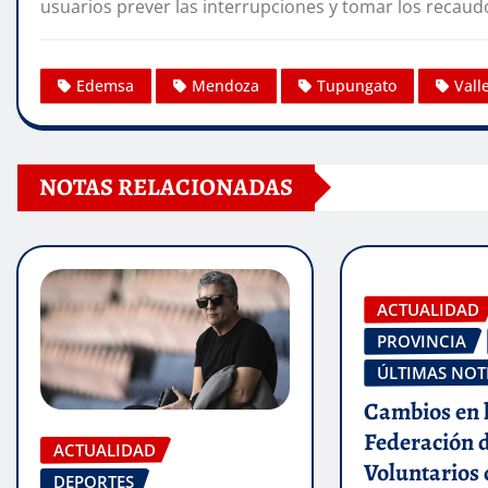
usuarios prever las interrupciones y tomar los recaud
Edemsa
Mendoza
Tupungato
Vall
NOTAS RELACIONADAS
ACTUALIDAD
PROVINCIA
ÚLTIMAS NOT
Cambios en 
Federación 
ACTUALIDAD
Voluntarios
DEPORTES