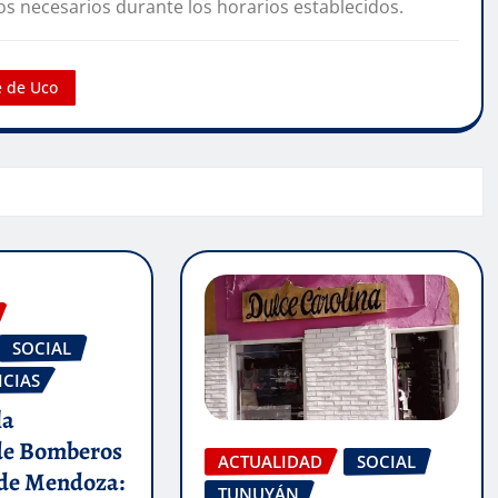
os necesarios durante los horarios establecidos.
e de Uco
SOCIAL
ICIAS
la
de Bomberos
ACTUALIDAD
SOCIAL
 de Mendoza:
TUNUYÁN