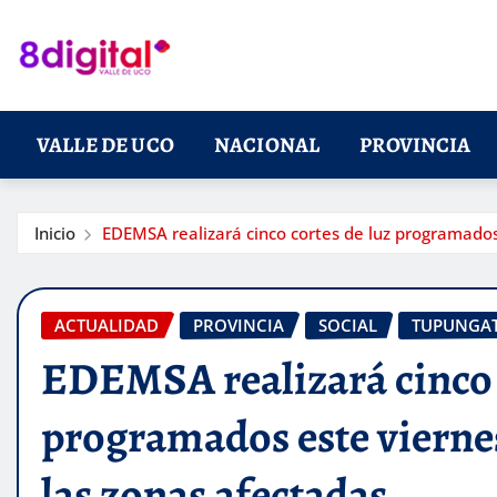
Saltar
al
contenido
VALLE DE UCO
NACIONAL
PROVINCIA
Inicio
EDEMSA realizará cinco cortes de luz programados
ACTUALIDAD
PROVINCIA
SOCIAL
TUPUNGA
EDEMSA realizará cinco 
programados este vierne
las zonas afectadas