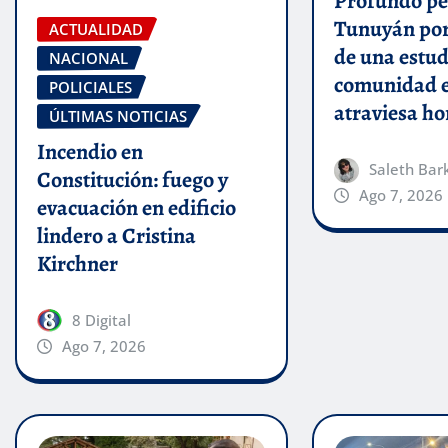
Profundo pe
Tunuyán por
ACTUALIDAD
de una estud
NACIONAL
comunidad e
POLICIALES
atraviesa ho
ÚLTIMAS NOTICIAS
Incendio en
Saleth Bar
Constitución: fuego y
Ago 7, 2026
evacuación en edificio
lindero a Cristina
Kirchner
8 Digital
Ago 7, 2026