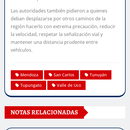
Las autoridades también pidieron a quienes
deban desplazarse por otros caminos de la
región hacerlo con extrema precaución, reducir
la velocidad, respetar la señalización vial y
mantener una distancia prudente entre
vehículos.
Mendoza
San Carlos
Tunuyán
Tupungato
Valle de Uco
NOTAS RELACIONADAS