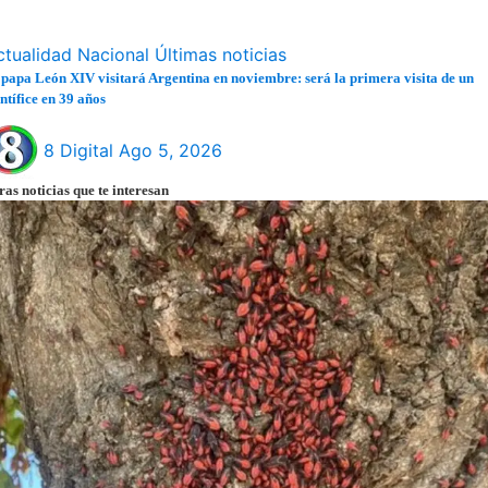
ctualidad
Nacional
Últimas noticias
 papa León XIV visitará Argentina en noviembre: será la primera visita de un
ntífice en 39 años
8 Digital
Ago 5, 2026
ras noticias que te interesan