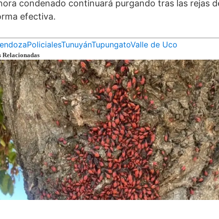
hora condenado continuará purgando tras las rejas d
orma efectiva.
endoza
Policiales
Tunuyán
Tupungato
Valle de Uco
s Relacionadas