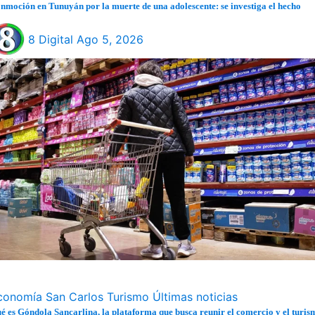
nmoción en Tunuyán por la muerte de una adolescente: se investiga el hecho
8 Digital
Ago 5, 2026
conomía
San Carlos
Turismo
Últimas noticias
é es Góndola Sancarlina, la plataforma que busca reunir el comercio y el turis