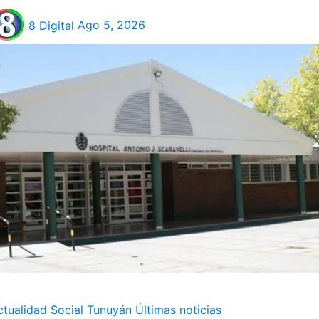
8 Digital
Ago 5, 2026
ctualidad
Social
Tunuyán
Últimas noticias