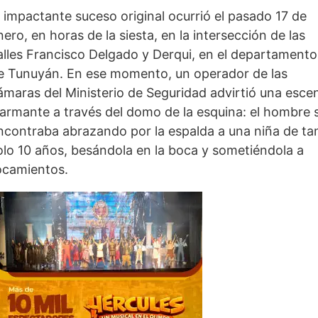
l impactante suceso original ocurrió el pasado 17 de
nero, en horas de la siesta, en la intersección de las
alles Francisco Delgado y Derqui, en el departamento
e Tunuyán. En ese momento, un operador de las
ámaras del Ministerio de Seguridad advirtió una esce
larmante a través del domo de la esquina: el hombre 
ncontraba abrazando por la espalda a una niña de ta
olo 10 años, besándola en la boca y sometiéndola a
ocamientos.