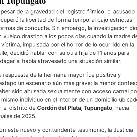
n Tupungato
 pesar de la gravedad del registro fílmico, el acusado
ecuperó la libertad de forma temporal bajo estrictas
ormas de conducta. Sin embargo, la investigación di
n vuelco drástico a los pocos días cuando la madre d
a víctima, impulsada por el horror de lo ocurrido en la
alle, decidió hablar con su otra hija de 11 años para
ndagar si había atravesado una situación similar.
a respuesta de la hermana mayor fue positiva y
estapó un escenario aún más grave: la menor confes
aber sido abusada sexualmente con acceso carnal po
l mismo individuo en el interior de un domicilio ubicad
n el distrito de
Cordón del Plata, Tupungato
, hacia
inales de 2025.
on este nuevo y contundente testimonio, la Justicia