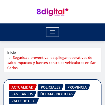
Saltar
al
contenido
Inicio
Seguridad preventiva: despliegan operativos de
«alto impacto» y fuertes controles vehiculares en San
Carlos
ACTUALIDAD
POLICIALES
PROVINCIA
SAN CARLOS
ÚLTIMAS NOTICIAS
VALLE DE UCO