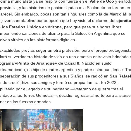
 clima mundialista ya se respira con fuerza en el
Valle de Uco
y en tod
 provincia, y las historias de pasión ligadas a la Scaloneta no tardan en
arecer. Sin embargo, pocas son tan singulares como la de
Marco Mil
 joven sanrafaelino por adopción que hoy viste el uniforme del
ejércit
 los Estados Unidos
en Arizona, pero que pasa sus horas libres
mponiendo canciones de aliento para la Selección Argentina que se
elven virales en las plataformas digitales.
exactitudes previas sugerían otra profesión, pero el propio protagonist
laró su verdadera historia de vida en una emotiva entrevista brindada 
rograma
«Punto de Arranque» de Canal 8
. Nacido en suelo
rteamericano, es hijo de madre argentina y padre estadounidense. Tr
 separación de sus progenitores a sus 5 años, se radicó en
San Rafael
nde creció, hizo sus amigos y formó su propia familia. En 2022,
pulsado por el legado de su hermano —veterano de guerra tras el
entado a las Torres Gemelas—, decidió regresar al norte para alistarse
rvir en las fuerzas armadas.