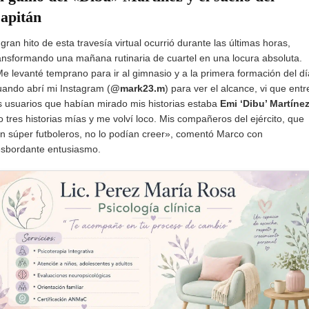
apitán
 gran hito de esta travesía virtual ocurrió durante las últimas horas,
ansformando una mañana rutinaria de cuartel en una locura absoluta.
e levanté temprano para ir al gimnasio y a la primera formación del dí
ando abrí mi Instagram (
@mark23.m
) para ver el alcance, vi que entr
s usuarios que habían mirado mis historias estaba
Emi ‘Dibu’ Martíne
o tres historias mías y me volví loco. Mis compañeros del ejército, que
n súper futboleros, no lo podían creer», comentó Marco con
sbordante entusiasmo.