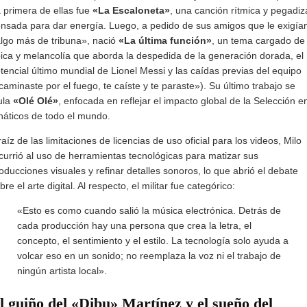
 primera de ellas fue
«La Escaloneta»
, una canción rítmica y pegadiz
nsada para dar energía. Luego, a pedido de sus amigos que le exigía
lgo más de tribuna», nació
«La última función»
, un tema cargado de
ica y melancolía que aborda la despedida de la generación dorada, el
tencial último mundial de Lionel Messi y las caídas previas del equipo
caminaste por el fuego, te caíste y te paraste»). Su último trabajo se
tula
«Olé Olé»
, enfocada en reflejar el impacto global de la Selección e
náticos de todo el mundo.
raíz de las limitaciones de licencias de uso oficial para los videos, Milo
currió al uso de herramientas tecnológicas para matizar sus
oducciones visuales y refinar detalles sonoros, lo que abrió el debate
bre el arte digital. Al respecto, el militar fue categórico:
«Esto es como cuando salió la música electrónica. Detrás de
cada producción hay una persona que crea la letra, el
concepto, el sentimiento y el estilo. La tecnología solo ayuda a
volcar eso en un sonido; no reemplaza la voz ni el trabajo de
ningún artista local».
l guiño del «Dibu» Martínez y el sueño del