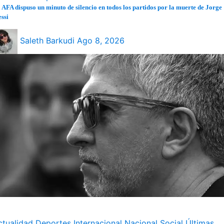
 AFA dispuso un minuto de silencio en todos los partidos por la muerte de Jorge
ssi
Saleth Barkudi
Ago 8, 2026
ctualidad
Deportes
Internacional
Nacional
Social
Últimas