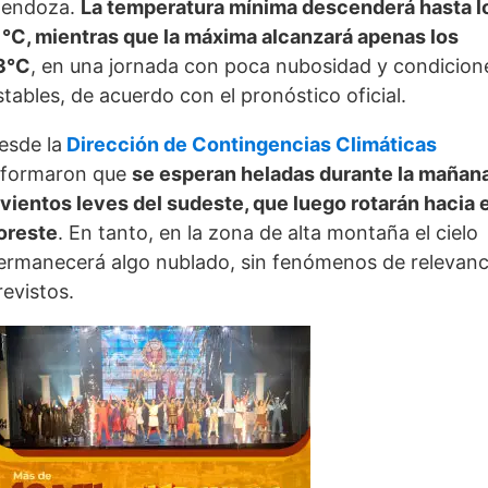
endoza.
La temperatura mínima descenderá hasta l
1°C, mientras que la máxima alcanzará apenas los
3°C
, en una jornada con poca nubosidad y condicion
stables, de acuerdo con el pronóstico oficial.
esde la
Dirección de Contingencias Climáticas
nformaron que
se esperan heladas durante la mañan
 vientos leves del sudeste, que luego rotarán hacia e
oreste
. En tanto, en la zona de alta montaña el cielo
ermanecerá algo nublado, sin fenómenos de relevanc
revistos.