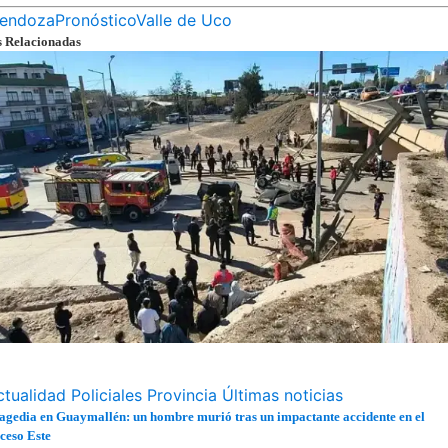
endoza
Pronóstico
Valle de Uco
s Relacionadas
ctualidad
Policiales
Provincia
Últimas noticias
agedia en Guaymallén: un hombre murió tras un impactante accidente en el
ceso Este