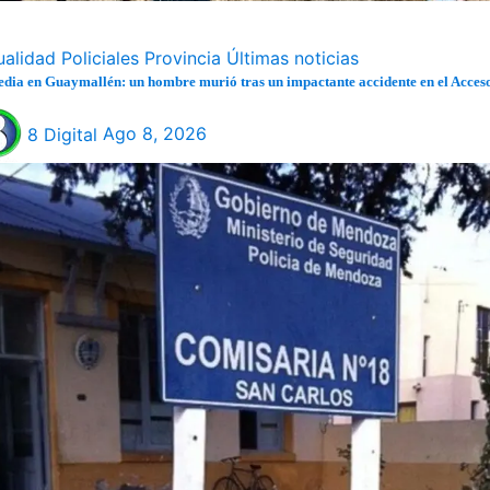
ualidad
Policiales
Provincia
Últimas noticias
dia en Guaymallén: un hombre murió tras un impactante accidente en el Acces
8 Digital
Ago 8, 2026