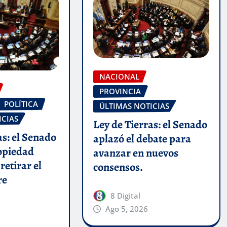
NACIONAL
PROVINCIA
POLÍTICA
ÚLTIMAS NOTICIAS
ICIAS
Ley de Tierras: el Senado
as: el Senado
aplazó el debate para
ropiedad
avanzar en nuevos
retirar el
consensos.
re
8 Digital
Ago 5, 2026