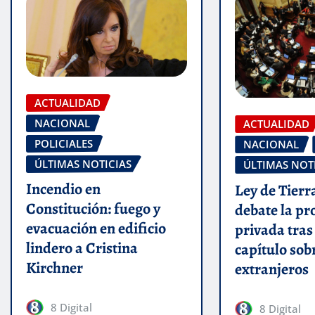
ACTUALIDAD
NACIONAL
ACTUALIDAD
POLICIALES
NACIONAL
ÚLTIMAS NOTICIAS
ÚLTIMAS NOT
Incendio en
Ley de Tierr
Constitución: fuego y
debate la p
evacuación en edificio
privada tras 
lindero a Cristina
capítulo sob
Kirchner
extranjeros
8 Digital
8 Digital