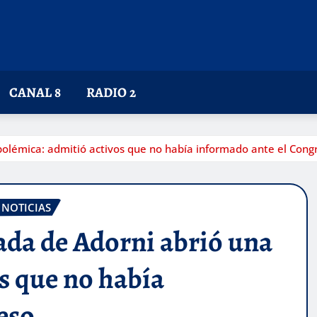
CANAL 8
RADIO 2
polémica: admitió activos que no había informado ante el Cong
 NOTICIAS
ada de Adorni abrió una
s que no había
eso