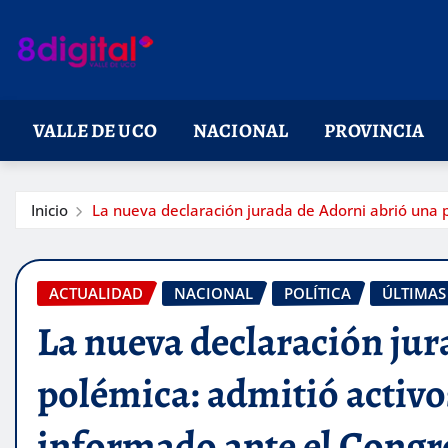
Saltar
al
contenido
VALLE DE UCO
NACIONAL
PROVINCIA
Inicio
La nueva declaración jurada de Adorni abrió una 
ACTUALIDAD
NACIONAL
POLÍTICA
ÚLTIMAS
La nueva declaración jur
polémica: admitió activo
informado ante el Congr