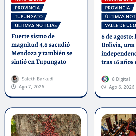
PROVINCIA
PROVINCIA
TUPUNGATO
ÚLTIMAS NOT
ÚLTIMAS NOTICIAS
VALLE DE UC
Fuerte sismo de
6 de agosto: 
magnitud 4,6 sacudió
Bolivia, una
Mendoza y también se
independenc
sintió en Tupungato
tras 16 años
Saleth Barkudi
8 Digital
Ago 7, 2026
Ago 6, 2026