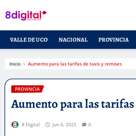
Saltar
al
contenido
VALLE DE UCO
NACIONAL
PROVINCIA
Inicio
Aumento para las tarifas de taxis y remises
PROVINCIA
Aumento para las tarifas 
8 Digital
Jun 6, 2025
0