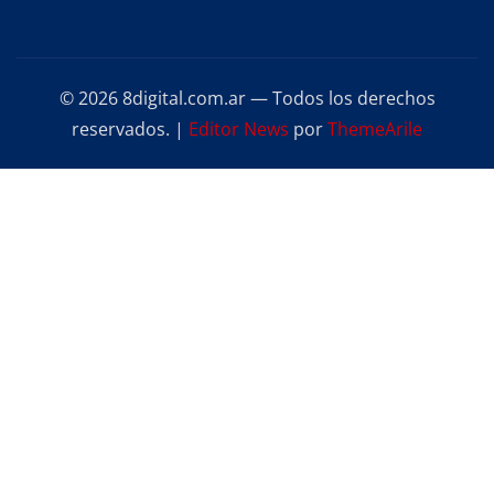
© 2026 8digital.com.ar — Todos los derechos
reservados.
|
Editor News
por
ThemeArile