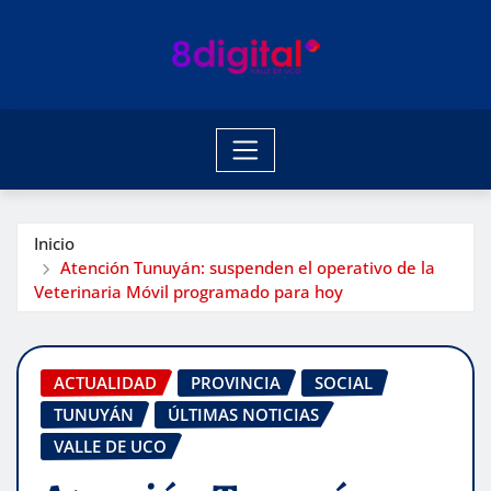
Saltar
al
contenido
Inicio
Atención Tunuyán: suspenden el operativo de la
Veterinaria Móvil programado para hoy
ACTUALIDAD
PROVINCIA
SOCIAL
TUNUYÁN
ÚLTIMAS NOTICIAS
VALLE DE UCO