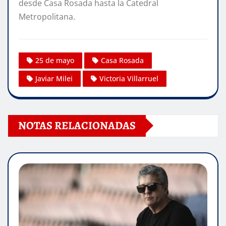
desde Casa Rosada hasta la Catedral
Metropolitana.
25 de mayo
Casa Rosada
Javiar Milei
Victoria Villarruel
NOTAS RELACIONADAS