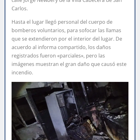
calle Jorge Newbery de la Villa Cabecera de San
Carlos.
Hasta el lugar llegó personal del cuerpo de
bomberos voluntarios, para sofocar las llamas
que se extendieron por el interior del lugar. De
acuerdo al informa compartido, los daños
registrados fueron «parciales», pero las
imágenes muestran el gran daño que causó este
incendio.