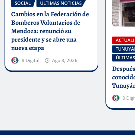
SOCIAL
ÚLTIMAS NOTICIAS
Cambios en la Federación de
Bomberos Voluntarios de
Mendoza: renunció su
presidente y se abre una
ACTUAL
nueva etapa
TUNUYÁ
ÚLTIMAS
8 Digital
Ago 8, 2026
Después 
conocid
Tunuyán
8 Digi