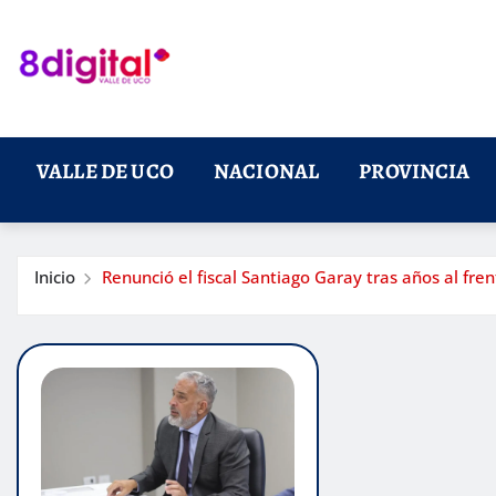
Saltar
al
contenido
VALLE DE UCO
NACIONAL
PROVINCIA
Inicio
Renunció el fiscal Santiago Garay tras años al f