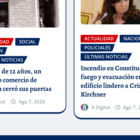
ACTUALIDAD
NACIO
IDAD
SOCIAL
POLICIALES
N
ÚLTIMAS NOTICIAS
 NOTICIAS
Incendio en Constitu
de 12 años, un
fuego y evacuación e
o comercio de
edificio lindero a Cri
 cerró sus puertas
Kirchner
tal
Ago 7, 2026
8 Digital
Ago 7, 