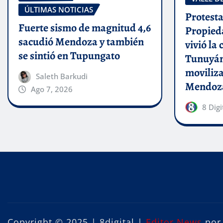
ÚLTIMAS NOTICIAS
Protesta
Fuerte sismo de magnitud 4,6
Propieda
sacudió Mendoza y también
vivió la
se sintió en Tupungato
Tunuyán
moviliza
Saleth Barkudi
Mendoz
Ago 7, 2026
8 Digi
Copyright © 2025 | 8digital
|
Editor News
po