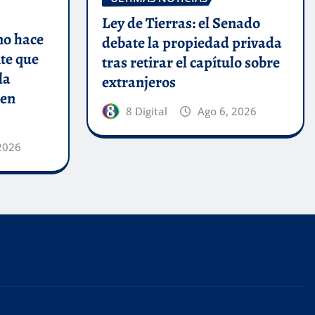
Ley de Tierras: el Senado
no hace
debate la propiedad privada
nte que
tras retirar el capítulo sobre
la
extranjeros
 en
8 Digital
Ago 6, 2026
2026