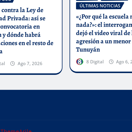
ÚLTIMAS NOTICIAS
 contra la Ley de
«¿Por qué la escuela 
d Privada: así se
nada?»: el interroga
 convocatoria en
dejó el video viral de 
 y dónde habrá
agresión a un menor
ciones en el resto de
Tunuyán
a
8 Digital
Ago 6, 
tal
Ago 7, 2026
r
ThemeArile