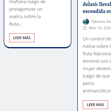
mañana luego de
delató: llev
protagonizar un
escondida e
vuelco sobre la
Génesis Sa
Ruta…
Mar 16, 202
LEER MÁS
Un control d
rutina sobre 
Ruta Naciona
terminó con 
mujer deteni
luego de que
perro
antinarcótic
LEER MÁS