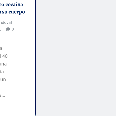
aba cocaína
n su cuerpo
ndoval
6
0
e
la
l 40
una
da
 un
os…