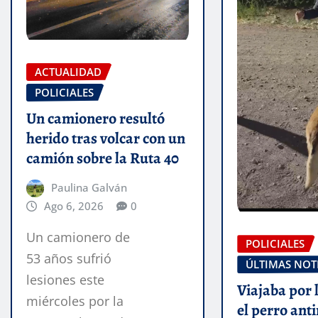
ACTUALIDAD
POLICIALES
Un camionero resultó
herido tras volcar con un
camión sobre la Ruta 40
Paulina Galván
Ago 6, 2026
0
Un camionero de
POLICIALES
53 años sufrió
ÚLTIMAS NOT
lesiones este
Viajaba por 
miércoles por la
el perro anti