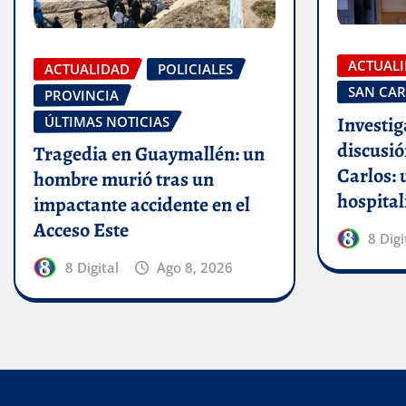
ACTUAL
ACTUALIDAD
POLICIALES
SAN CAR
PROVINCIA
Investig
ÚLTIMAS NOTICIAS
discusió
Tragedia en Guaymallén: un
Carlos:
hombre murió tras un
hospital
impactante accidente en el
Acceso Este
8 Digi
8 Digital
Ago 8, 2026