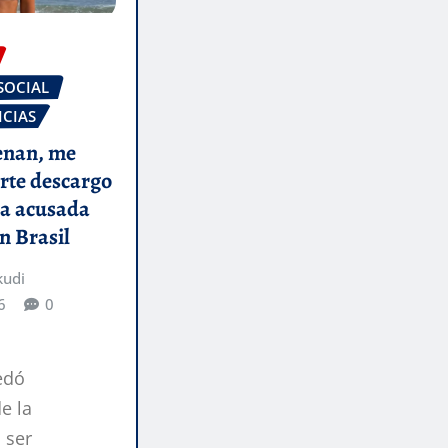
SOCIAL
ICIAS
enan, me
erte descargo
da acusada
n Brasil
kudi
6
0
edó
e la
 ser