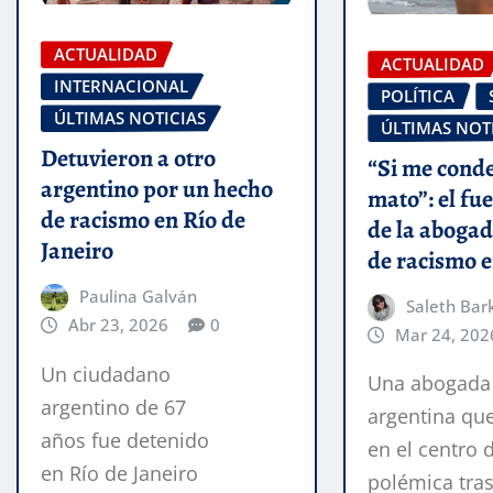
ACTUALIDAD
ACTUALIDAD
INTERNACIONAL
POLÍTICA
ÚLTIMAS NOTICIAS
ÚLTIMAS NOT
Detuvieron a otro
“Si me cond
argentino por un hecho
mato”: el fu
de racismo en Río de
de la aboga
Janeiro
de racismo e
Paulina Galván
Saleth Bar
Abr 23, 2026
0
Mar 24, 202
Un ciudadano
Una abogada
argentino de 67
argentina qu
años fue detenido
en el centro d
en Río de Janeiro
polémica tras