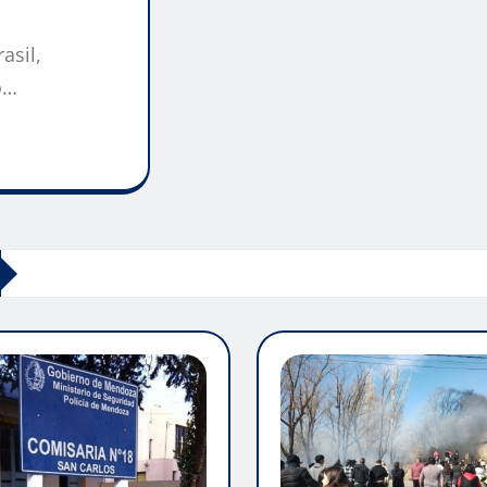
asil,
o…