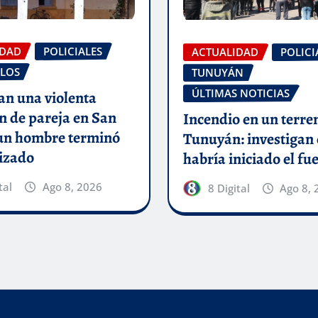
IDAD
POLICIALES
ACTUALIDAD
POLICI
LOS
TUNUYÁN
ÚLTIMAS NOTICIAS
an una violenta
n de pareja en San
Incendio en un terre
 un hombre terminó
Tunuyán: investigan
izado
habría iniciado el fu
tal
Ago 8, 2026
8 Digital
Ago 8, 