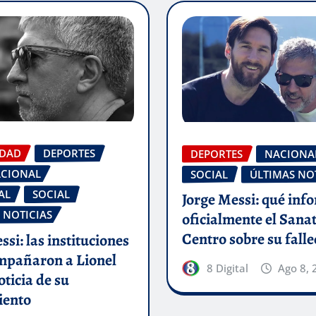
IDAD
DEPORTES
DEPORTES
NACIONA
ACIONAL
SOCIAL
ÚLTIMAS NO
AL
SOCIAL
Jorge Messi: qué inf
 NOTICIAS
oficialmente el Sana
Centro sobre su fall
ssi: las instituciones
mpañaron a Lionel
8 Digital
Ago 8, 
oticia de su
iento