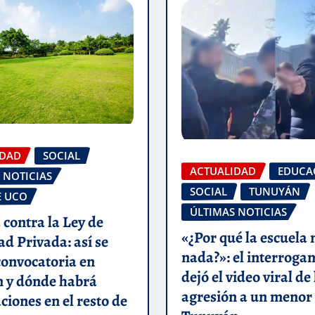
IDAD
SOCIAL
ACTUALIDAD
EDUCA
 NOTICIAS
SOCIAL
TUNUYÁN
E UCO
ÚLTIMAS NOTICIAS
 contra la Ley de
«¿Por qué la escuela 
d Privada: así se
nada?»: el interroga
 convocatoria en
dejó el video viral de 
 y dónde habrá
agresión a un menor
ciones en el resto de