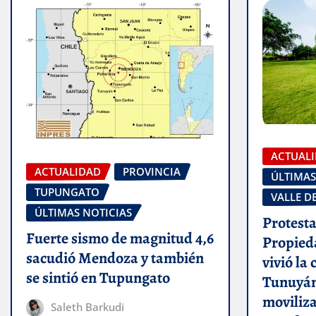
ACTUAL
ACTUALIDAD
PROVINCIA
ÚLTIMAS
TUPUNGATO
VALLE D
ÚLTIMAS NOTICIAS
Protesta
Fuerte sismo de magnitud 4,6
Propieda
sacudió Mendoza y también
vivió la
se sintió en Tupungato
Tunuyán
moviliza
Saleth Barkudi