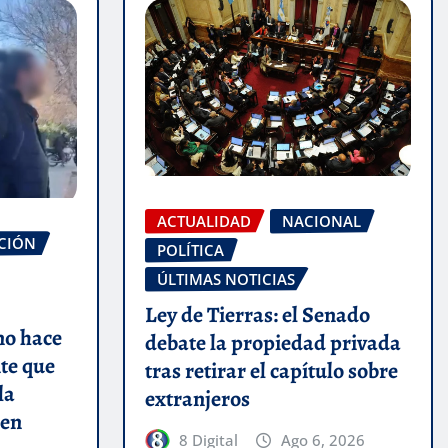
ACTUALIDAD
NACIONAL
CIÓN
POLÍTICA
ÚLTIMAS NOTICIAS
Ley de Tierras: el Senado
no hace
debate la propiedad privada
nte que
tras retirar el capítulo sobre
la
extranjeros
 en
8 Digital
Ago 6, 2026