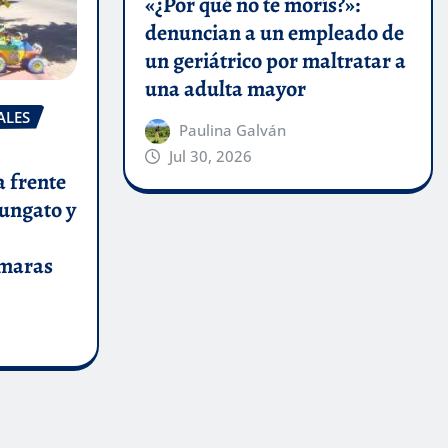
«¿Por qué no te morís?»:
denuncian a un empleado de
un geriátrico por maltratar a
una adulta mayor
ALES
Paulina Galván
Jul 30, 2026
a frente
pungato y
ámaras