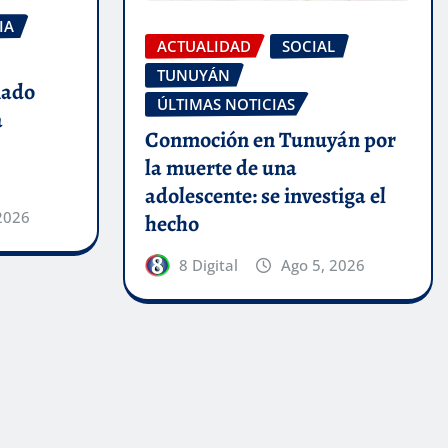
IA
ACTUALIDAD
SOCIAL
TUNUYÁN
nado
ÚLTIMAS NOTICIAS
a
Conmoción en Tunuyán por
la muerte de una
adolescente: se investiga el
2026
hecho
8 Digital
Ago 5, 2026