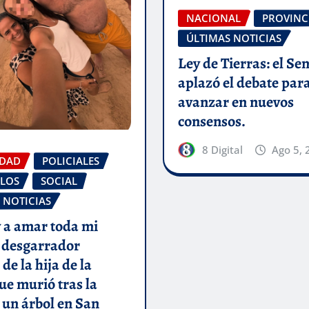
NACIONAL
PROVINC
ÚLTIMAS NOTICIAS
Ley de Tierras: el Se
aplazó el debate par
avanzar en nuevos
consensos.
8 Digital
Ago 5, 
IDAD
POLICIALES
LOS
SOCIAL
 NOTICIAS
 a amar toda mi
l desgarrador
de la hija de la
ue murió tras la
 un árbol en San