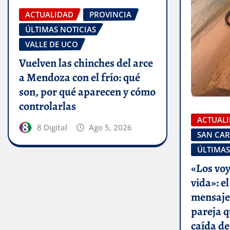
ACTUALIDAD
PROVINCIA
ÚLTIMAS NOTICIAS
VALLE DE UCO
Vuelven las chinches del arce
a Mendoza con el frío: qué
son, por qué aparecen y cómo
controlarlas
ACTUAL
8 Digital
Ago 5, 2026
SAN CAR
ÚLTIMAS
«Los voy
vida»: e
mensaje 
pareja q
caída de