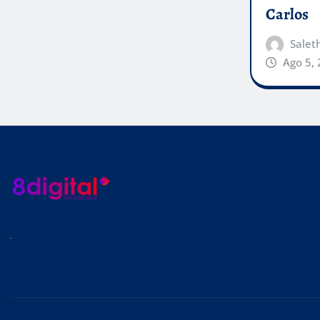
Carlos
Salet
Ago 5,