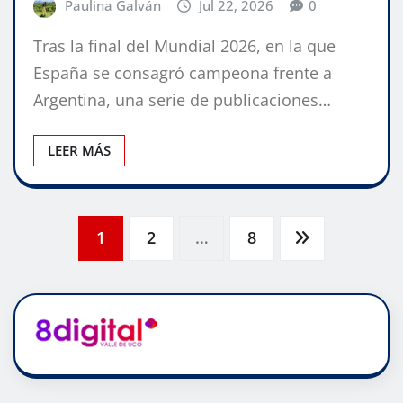
Paulina Galván
Jul 22, 2026
0
Tras la final del Mundial 2026, en la que
España se consagró campeona frente a
Argentina, una serie de publicaciones…
LEER MÁS
Paginación
1
2
…
8
de
entradas