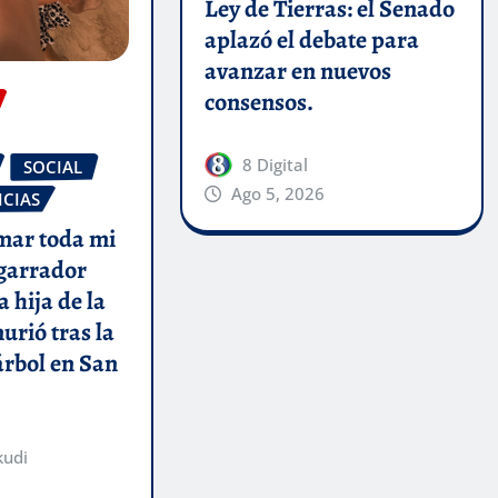
Ley de Tierras: el Senado
aplazó el debate para
avanzar en nuevos
consensos.
8 Digital
SOCIAL
Ago 5, 2026
ICIAS
amar toda mi
sgarrador
 hija de la
urió tras la
árbol en San
kudi