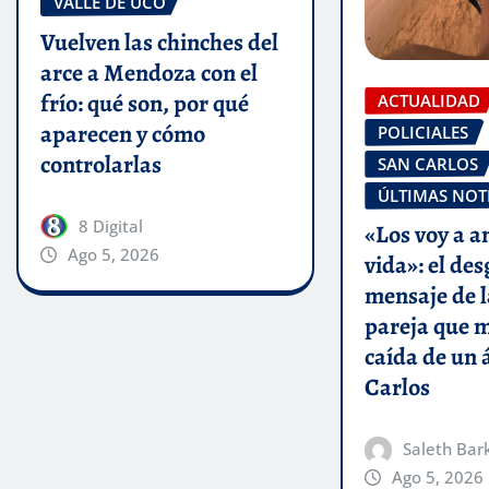
VALLE DE UCO
Vuelven las chinches del
arce a Mendoza con el
frío: qué son, por qué
ACTUALIDAD
aparecen y cómo
POLICIALES
controlarlas
SAN CARLOS
ÚLTIMAS NOT
8 Digital
«Los voy a 
Ago 5, 2026
vida»: el de
mensaje de la
pareja que m
caída de un 
Carlos
Saleth Bar
Ago 5, 2026