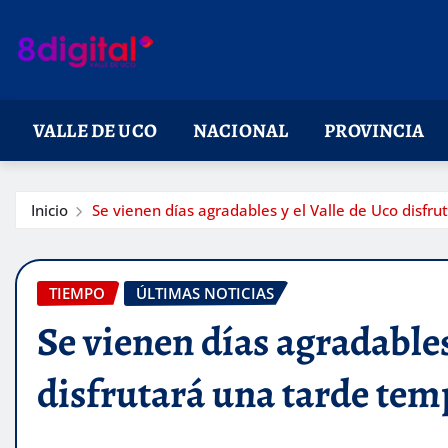
Saltar
al
contenido
VALLE DE UCO
NACIONAL
PROVINCIA
Inicio
Se vienen días agradables y el Valle de Uco disfr
TIEMPO
ÚLTIMAS NOTICIAS
Se vienen días agradables
disfrutará una tarde tem