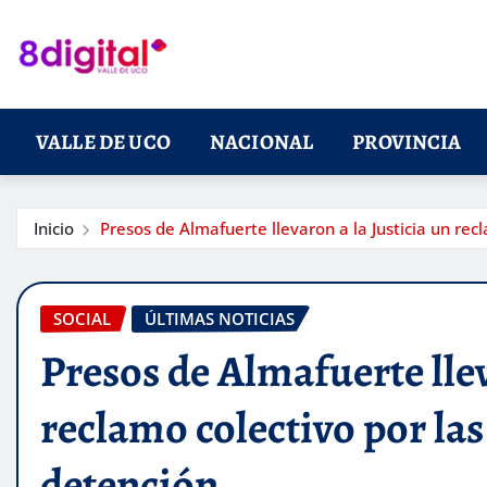
Saltar
al
contenido
VALLE DE UCO
NACIONAL
PROVINCIA
Inicio
Presos de Almafuerte llevaron a la Justicia un rec
SOCIAL
ÚLTIMAS NOTICIAS
Presos de Almafuerte llev
reclamo colectivo por la
detención