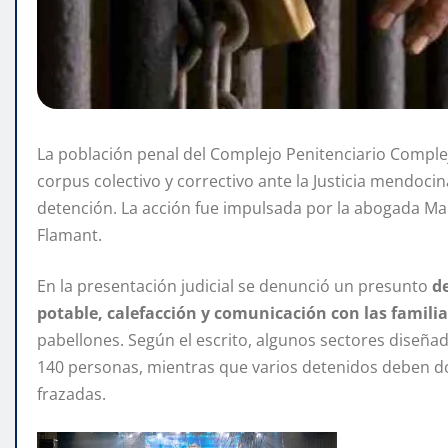
La población penal del Complejo Penitenciario Comple
corpus colectivo y correctivo ante la Justicia mendoci
detención. La acción fue impulsada por la abogada Mar
Flamant.
En la presentación judicial se denunció un presunto
de
potable, calefacción y comunicación con las familia
pabellones. Según el escrito, algunos sectores diseña
140 personas, mientras que varios detenidos deben dor
frazadas.