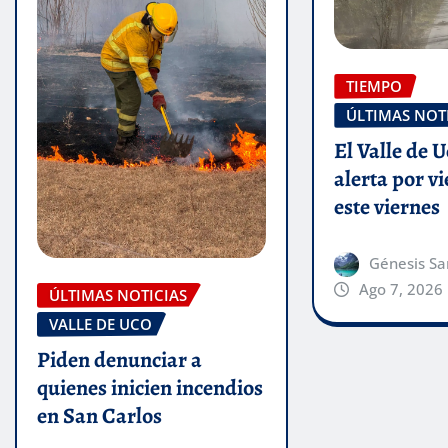
TIEMPO
ÚLTIMAS NOT
El Valle de U
alerta por v
este viernes
Génesis Sa
Ago 7, 2026
ÚLTIMAS NOTICIAS
VALLE DE UCO
Piden denunciar a
quienes inicien incendios
en San Carlos