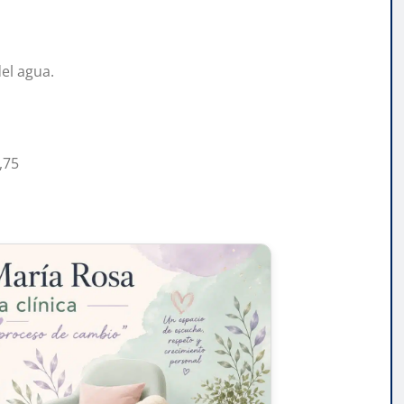
del agua.
,75