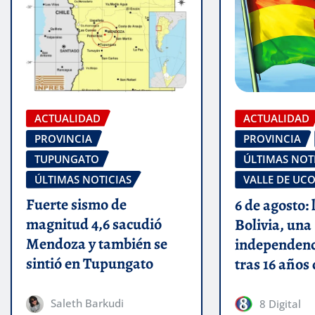
ACTUALIDAD
ACTUALIDAD
PROVINCIA
PROVINCIA
TUPUNGATO
ÚLTIMAS NOT
ÚLTIMAS NOTICIAS
VALLE DE UC
Fuerte sismo de
6 de agosto: 
magnitud 4,6 sacudió
Bolivia, una
Mendoza y también se
independenc
sintió en Tupungato
tras 16 años
Saleth Barkudi
8 Digital