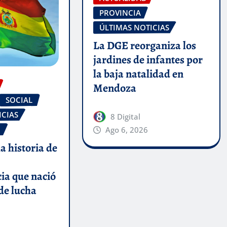
PROVINCIA
ÚLTIMAS NOTICIAS
La DGE reorganiza los
jardines de infantes por
la baja natalidad en
Mendoza
SOCIAL
ICIAS
8 Digital
O
Ago 6, 2026
la historia de
ia que nació
 de lucha