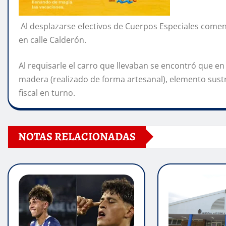
Al desplazarse efectivos de Cuerpos Especiales comenz
en calle Calderón.
Al requisarle el carro que llevaban se encontró que en 
madera (realizado de forma artesanal), elemento sustra
fiscal en turno.
NOTAS RELACIONADAS