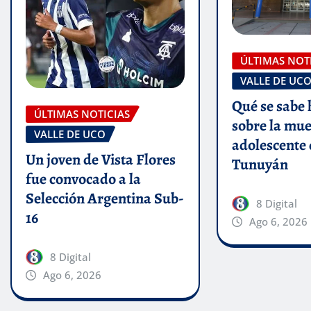
ÚLTIMAS NOT
VALLE DE UC
Qué se sabe 
ÚLTIMAS NOTICIAS
sobre la mue
VALLE DE UCO
adolescente 
Un joven de Vista Flores
Tunuyán
fue convocado a la
Selección Argentina Sub-
8 Digital
16
Ago 6, 2026
8 Digital
Ago 6, 2026