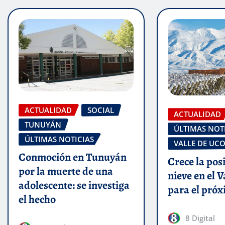
ACTUALIDAD
SOCIAL
ACTUALIDAD
TUNUYÁN
ÚLTIMAS NOT
ÚLTIMAS NOTICIAS
VALLE DE UC
Conmoción en Tunuyán
Crece la pos
por la muerte de una
nieve en el V
adolescente: se investiga
para el próx
el hecho
8 Digital