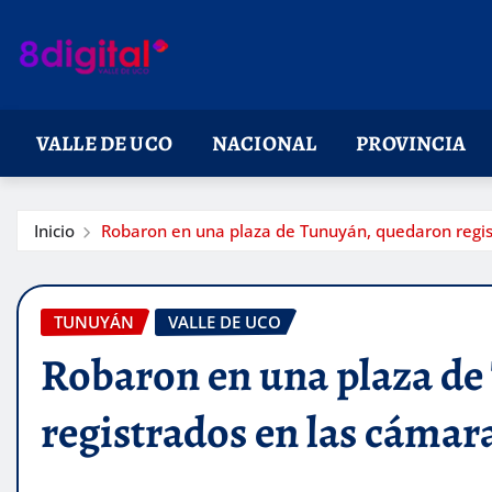
Saltar
al
contenido
VALLE DE UCO
NACIONAL
PROVINCIA
Inicio
Robaron en una plaza de Tunuyán, quedaron regis
TUNUYÁN
VALLE DE UCO
Robaron en una plaza d
registrados en las cámar