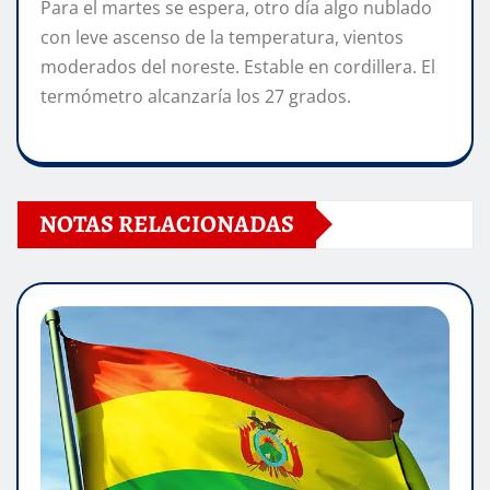
Para el martes se espera, otro día algo nublado
con leve ascenso de la temperatura, vientos
moderados del noreste. Estable en cordillera. El
termómetro alcanzaría los 27 grados.
NOTAS RELACIONADAS