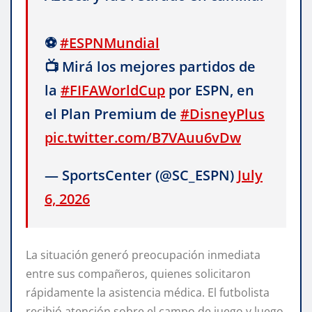
⚽
#ESPNMundial
📺 Mirá los mejores partidos de
la
#FIFAWorldCup
por ESPN, en
el Plan Premium de
#DisneyPlus
pic.twitter.com/B7VAuu6vDw
— SportsCenter (@SC_ESPN)
July
6, 2026
La situación generó preocupación inmediata
entre sus compañeros, quienes solicitaron
rápidamente la asistencia médica. El futbolista
recibió atención sobre el campo de juego y luego