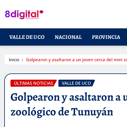
Saltar
al
contenido
VALLE DE UCO
NACIONAL
PROVINCIA
Inicio
Golpearon y asaltaron a un joven cerca del mini 
ÚLTIMAS NOTICIAS
VALLE DE UCO
Golpearon y asaltaron a 
zoológico de Tunuyán