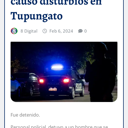
causó disturbios en
Tupungato
8 Digital
Feb 6, 2024
0
Fue detenido.
Personal policial, detuvo a un hombre que se