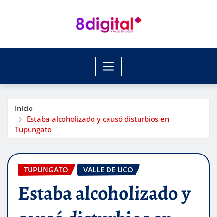
Saltar
al
contenido
Inicio
Estaba alcoholizado y causó disturbios en
Tupungato
TUPUNGATO
VALLE DE UCO
Estaba alcoholizado y