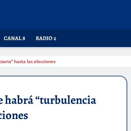
CANAL 8
RADIO 2
iaria” hasta las elecciones
e habrá “turbulencia
ciones