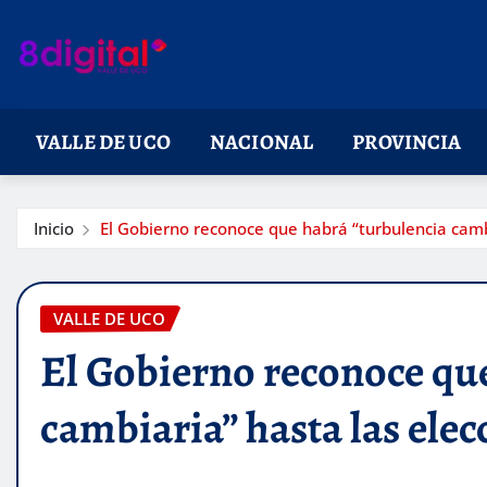
Saltar
al
contenido
VALLE DE UCO
NACIONAL
PROVINCIA
Inicio
El Gobierno reconoce que habrá “turbulencia camb
VALLE DE UCO
El Gobierno reconoce qu
cambiaria” hasta las elec