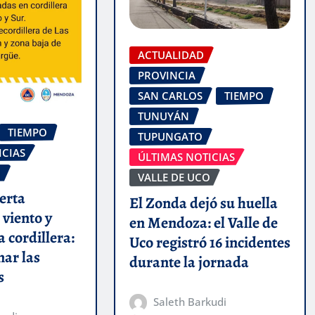
ACTUALIDAD
PROVINCIA
SAN CARLOS
TIEMPO
TUNUYÁN
TIEMPO
TUPUNGATO
ICIAS
ÚLTIMAS NOTICIAS
O
VALLE DE UCO
erta
El Zonda dejó su huella
 viento y
en Mendoza: el Valle de
a cordillera:
Uco registró 16 incidentes
mar las
durante la jornada
s
Saleth Barkudi