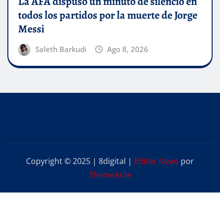
La AFA dispuso un minuto de silencio en
todos los partidos por la muerte de Jorge
Messi
Saleth Barkudi
Ago 8, 2026
Copyright © 2025 | 8digital
|
Editor News
por
ThemeArile