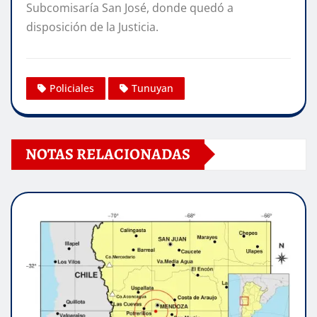
Subcomisaría San José, donde quedó a
disposición de la Justicia.
Policiales
Tunuyan
NOTAS RELACIONADAS