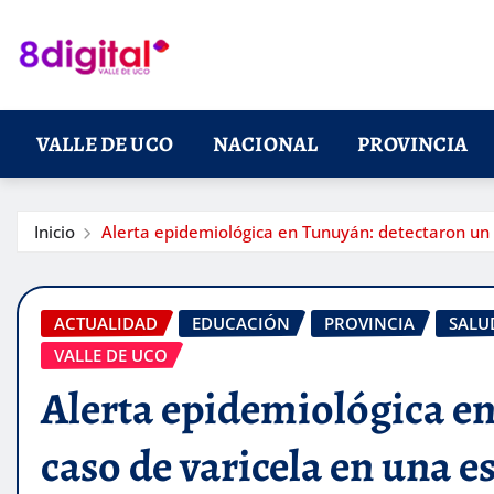
Saltar
al
contenido
VALLE DE UCO
NACIONAL
PROVINCIA
Inicio
Alerta epidemiológica en Tunuyán: detectaron un c
ACTUALIDAD
EDUCACIÓN
PROVINCIA
SALU
VALLE DE UCO
Alerta epidemiológica e
caso de varicela en una e