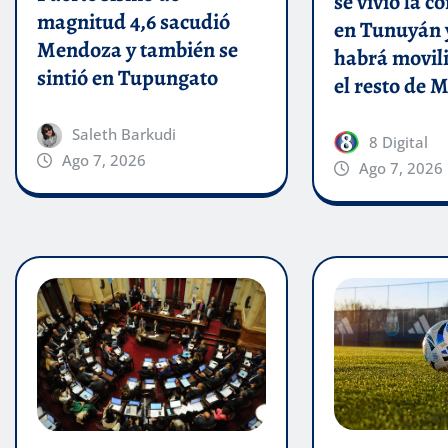
se vivió la c
magnitud 4,6 sacudió
en Tunuyán 
Mendoza y también se
habrá movil
sintió en Tupungato
el resto de
Saleth Barkudi
8 Digital
Ago 7, 2026
Ago 7, 2026