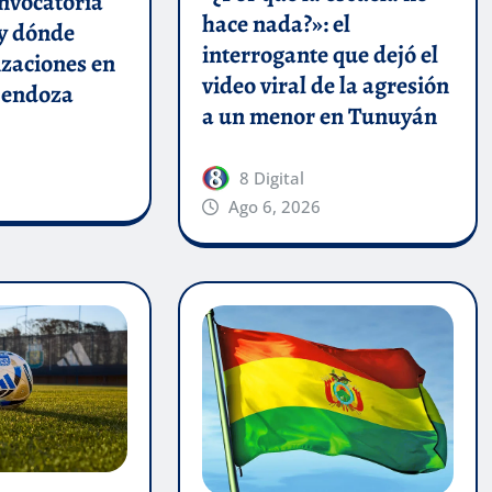
onvocatoria
hace nada?»: el
y dónde
interrogante que dejó el
izaciones en
video viral de la agresión
 Mendoza
a un menor en Tunuyán
8 Digital
Ago 6, 2026