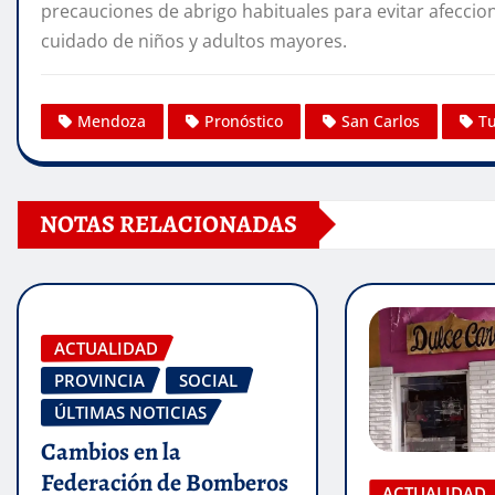
precauciones de abrigo habituales para evitar afeccion
cuidado de niños y adultos mayores.
Mendoza
Pronóstico
San Carlos
T
NOTAS RELACIONADAS
ACTUALIDAD
PROVINCIA
SOCIAL
ÚLTIMAS NOTICIAS
Cambios en la
Federación de Bomberos
ACTUALIDAD