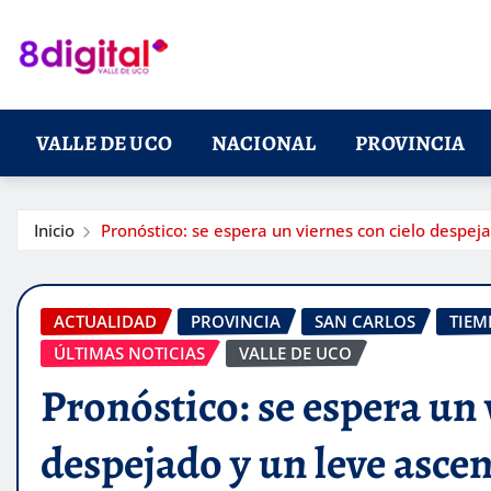
Saltar
al
contenido
VALLE DE UCO
NACIONAL
PROVINCIA
Inicio
Pronóstico: se espera un viernes con cielo despe
ACTUALIDAD
PROVINCIA
SAN CARLOS
TIEM
ÚLTIMAS NOTICIAS
VALLE DE UCO
Pronóstico: se espera un 
despejado y un leve asce