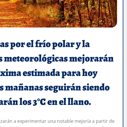
 por el frío polar y la
nes meteorológicas mejorarán
máxima estimada para hoy
las mañanas seguirán siendo
án los 3°C en el llano.
zarán a experimentar una notable mejoría a partir de