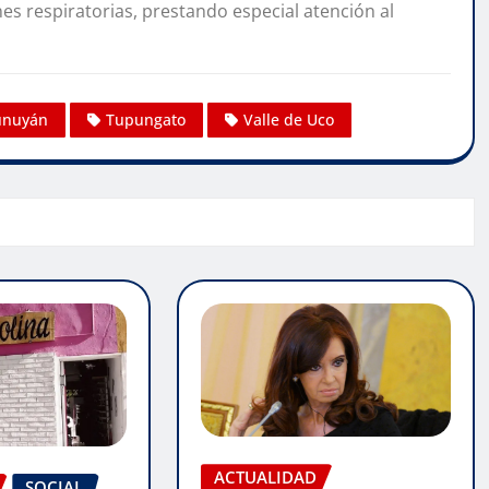
es respiratorias, prestando especial atención al
unuyán
Tupungato
Valle de Uco
ACTUALIDAD
SOCIAL