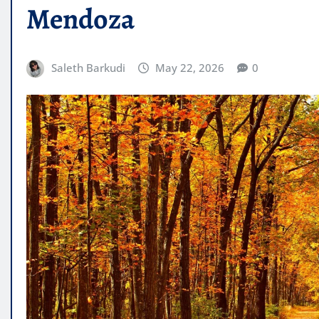
Mendoza
Saleth Barkudi
May 22, 2026
0