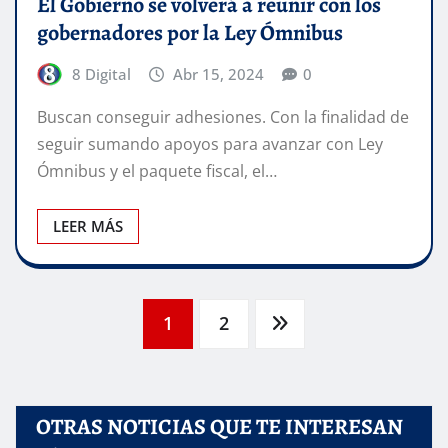
El Gobierno se volverá a reunir con los
gobernadores por la Ley Ómnibus
8 Digital
Abr 15, 2024
0
Buscan conseguir adhesiones. Con la finalidad de
seguir sumando apoyos para avanzar con Ley
Ómnibus y el paquete fiscal, el…
LEER MÁS
Paginación
1
2
de
OTRAS NOTICIAS QUE TE INTERESAN
entradas