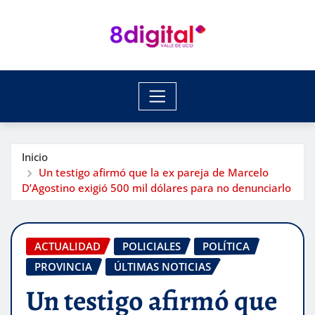
Saltar
al
contenido
Inicio
Un testigo afirmó que la ex pareja de Marcelo
D’Agostino exigió 500 mil dólares para no denunciarlo
ACTUALIDAD
POLICIALES
POLÍTICA
PROVINCIA
ÚLTIMAS NOTICIAS
Un testigo afirmó que