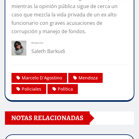
mientras la opinión pública sigue de cerca un
caso que mezcla la vida privada de un ex alto
funcionario con graves acusaciones de
corrupción y manejo de fondos.
Redacción
Saleth Barkudi
Marcelo D´Agostino
Mendoza
Policiales
Política
NOTAS RELACIONADAS