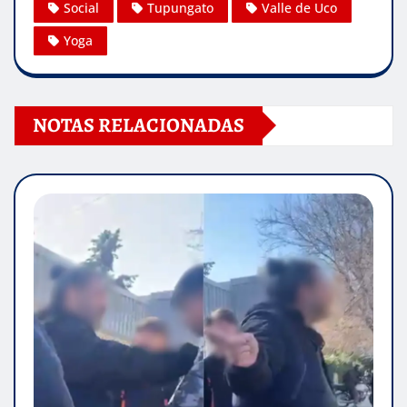
Social
Tupungato
Valle de Uco
Yoga
NOTAS RELACIONADAS