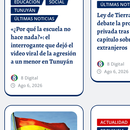
EDUCACIÓN
SOCIAL
ÚLTIMAS NOT
TUNUYÁN
Ley de Tierr
ÚLTIMAS NOTICIAS
debate la p
«¿Por qué la escuela no
privada tras 
hace nada?»: el
capítulo sob
interrogante que dejó el
extranjeros
video viral de la agresión
a un menor en Tunuyán
8 Digital
Ago 6, 2026
8 Digital
Ago 6, 2026
ACTUALIDAD