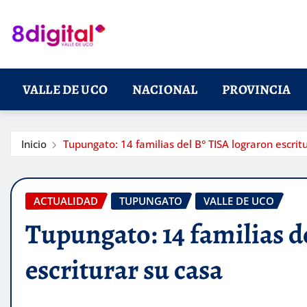
Saltar
al
contenido
VALLE DE UCO
NACIONAL
PROVINCIA
Inicio
Tupungato: 14 familias del B° TISA lograron escrit
ACTUALIDAD
TUPUNGATO
VALLE DE UCO
Tupungato: 14 familias d
escriturar su casa