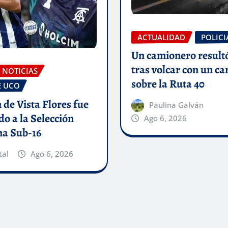
ACTUALIDAD
POLICI
Un camionero result
tras volcar con un c
 NOTICIAS
sobre la Ruta 40
E UCO
 de Vista Flores fue
Paulina Galván
o a la Selección
Ago 6, 2026
na Sub-16
tal
Ago 6, 2026