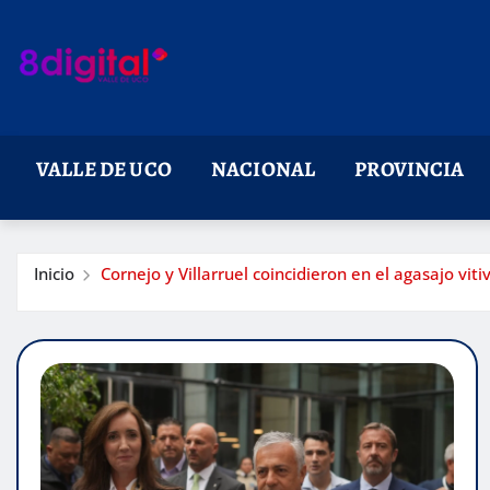
Saltar
al
contenido
VALLE DE UCO
NACIONAL
PROVINCIA
Inicio
Cornejo y Villarruel coincidieron en el agasajo vit