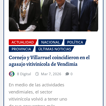
ACTUALIDAD
NACIONAL
POLÍTICA
PROVINCIA
ÚLTIMAS NOTICIAS
Cornejo y Villarruel coincidieron en el
agasajo vitivinícola de Vendimia
8 Digital
Mar 7, 2026
0
En medio de las actividades
vendimiales, el sector
vitivinícola volvió a tener uno
de sus encuentros más