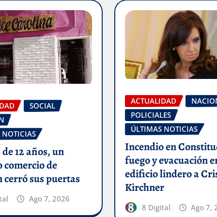
ACTUALIDAD
NACIO
IDAD
SOCIAL
POLICIALES
N
ÚLTIMAS NOTICIAS
 NOTICIAS
Incendio en Constitu
de 12 años, un
fuego y evacuación e
o comercio de
edificio lindero a Cri
 cerró sus puertas
Kirchner
tal
Ago 7, 2026
8 Digital
Ago 7, 