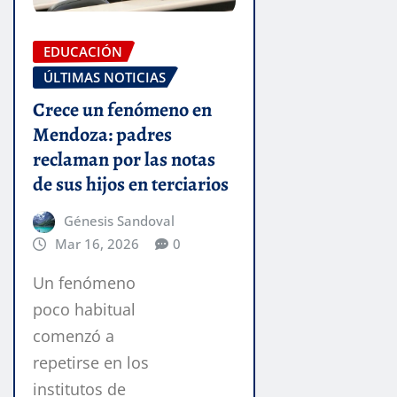
EDUCACIÓN
ÚLTIMAS NOTICIAS
Crece un fenómeno en
Mendoza: padres
reclaman por las notas
de sus hijos en terciarios
Génesis Sandoval
Mar 16, 2026
0
Un fenómeno
poco habitual
comenzó a
repetirse en los
institutos de