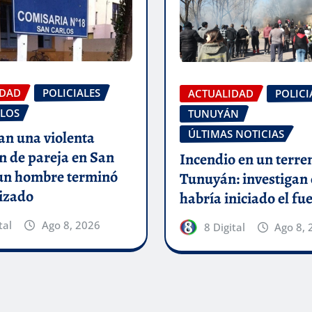
IDAD
POLICIALES
ACTUALIDAD
POLICI
LOS
TUNUYÁN
ÚLTIMAS NOTICIAS
an una violenta
n de pareja en San
Incendio en un terre
 un hombre terminó
Tunuyán: investigan
izado
habría iniciado el fu
tal
Ago 8, 2026
8 Digital
Ago 8, 