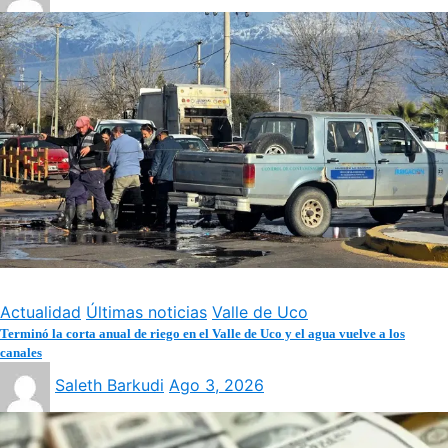
Actualidad
Últimas noticias
Valle de Uco
Terminó la corta anual de riego en el Valle de Uco y el agua vuelve a los
canales
Saleth Barkudi
Ago 3, 2026