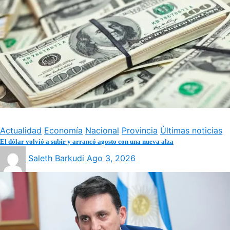
Actualidad
Economía
Nacional
Provincia
Últimas noticias
El dólar volvió a subir y arrancó agosto con una nueva alza
Saleth Barkudi
Ago 3, 2026