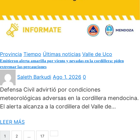
Provincia
Tiempo
Últimas noticias
Valle de Uco
Emitieron alerta amarilla por viento y nevadas en la cordillera: piden
extremar las precauciones
Saleth Barkudi
Ago 1, 2026
0
Defensa Civil advirtió por condiciones
meteorológicas adversas en la cordillera mendocina.
El alerta alcanza a la cordillera del Valle de…
LEER MÁS
Paginación
1
2
…
17