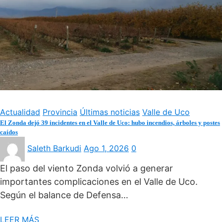
Actualidad
Provincia
Últimas noticias
Valle de Uco
El Zonda dejó 39 incidentes en el Valle de Uco: hubo incendios, árboles y postes
caídos
Saleth Barkudi
Ago 1, 2026
0
El paso del viento Zonda volvió a generar
importantes complicaciones en el Valle de Uco.
Según el balance de Defensa…
LEER MÁS