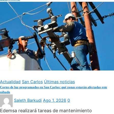
Actualidad
San Carlos
Últimas noticias
Cortes de luz programados en San Carlos: qué zonas estarán afectadas este
sábado
Saleth Barkudi
Ago 1, 2026
0
Edemsa realizará tareas de mantenimiento