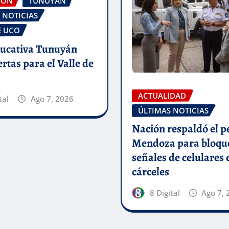
IÓN
TUNUYÁN
 NOTICIAS
E UCO
ucativa Tunuyán
ertas para el Valle de
ACTUALIDAD
tal
Ago 7, 2026
ÚLTIMAS NOTICIAS
Nación respaldó el p
Mendoza para bloque
señales de celulares 
cárceles
8 Digital
Ago 7, 