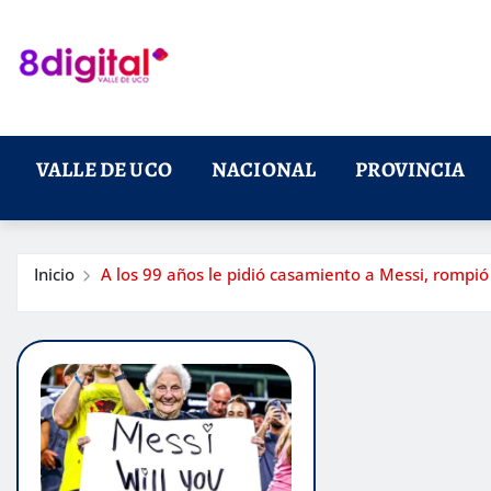
Saltar
al
contenido
VALLE DE UCO
NACIONAL
PROVINCIA
Inicio
A los 99 años le pidió casamiento a Messi, rompió