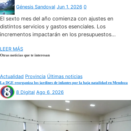
Génesis Sandoval
Jun 1, 2026
0
El sexto mes del año comienza con ajustes en
distintos servicios y gastos esenciales. Los
incrementos impactarán en los presupuestos…
LEER MÁS
Otras noticias que te interesan
Actualidad
Provincia
Últimas noticias
La DGE reorganiza los jardines de infantes por la baja natalidad en Mendoza
8 Digital
Ago 6, 2026