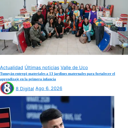
Actualidad
Últimas noticias
Valle de Uco
Tunuyán entregó materiales a 13 jardines maternales para fortalecer el
aprendizaje en la primera infancia
8 Digital
Ago 6, 2026