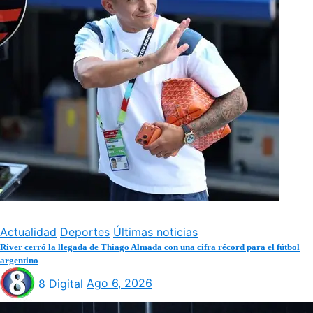
Actualidad
Deportes
Últimas noticias
River cerró la llegada de Thiago Almada con una cifra récord para el fútbol
argentino
8 Digital
Ago 6, 2026